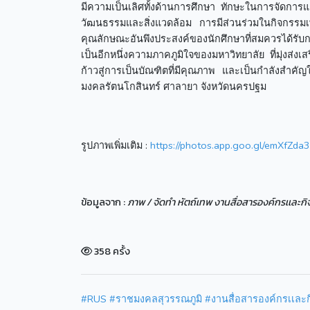
มีความเป็นเลิศทั้งด้านการศึกษา ทักษะในการจัดก
วัฒนธรรมและสิ่งแวดล้อม การมีส่วนร่วมในกิจกรรม
คุณลักษณะอันพึงประสงค์ของนักศึกษาที่สมควรได้รับก
เป็นอีกหนึ่งความภาคภูมิใจของมหาวิทยาลัย ที่มุ่งส
ก้าวสู่การเป็นบัณฑิตที่มีคุณภาพ และเป็นกำลังส
มงคลรัตนโกสินทร์ ศาลายา จังหวัดนครปฐม
รูปภาพเพิ่มเติม :
https://photos.app.goo.gl/emXfZd
ข้อมูลจาก :
ภาพ / จัดทำ หัตถ์เทพ งานสื่อสารองค์กรเเละก
358 ครั้ง
#RUS
#ราชมงคลสุวรรณภูมิ
#งานสื่อสารองค์กรเเละ