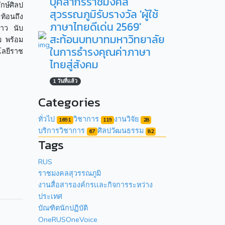
บุคลากรราชมงคล
กษ์ศิลป
สุวรรณภูมิรับรางวัล 'ผู้ใช้
ท้อนถึง
ภาษาไทยดีเด่น 2569'
่าว นับ
สะท้อนบทบาทมหาวิทยาลัย
ม พร้อม
ในการธำรงคุณค่าภาษา
โลยีราช
ไทยสู่สังคม
1 วันที่แล้ว
Categories
ทั่วไป
วิชาการ
งานวิจัย
1691
119
28
บริการวิชาการ
ศิลปวัฒนธรรม
67
82
Tags
RUS
ราชมงคลสุวรรณภูมิ
งานสื่อสารองค์กรเเละกิจการระหว่าง
ประเทศ
บัณฑิตนักปฏิบัติ
OneRUSOneVoice