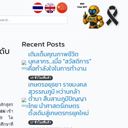
ระบบสารสนเทศ
RUS ITA
ติดต่อ
Recent Posts
ดับ
เติมเต็มคุณภาพชีวิต
บุคลากร...เมื่อ "สวัสดิการ"
คือกำลังใจในการทำงาน
15 ชั่วโมงที่แล้ว
เกษตรอยุธยา ราชมงคล
สุวรรณภูมิ หว่านกล้า
ดำนา สืบสานภูมิปัญญา
ไทย นำศาสตร์เกษตร
ลักสูตร
หอม
เข้า
ดั้งเดิมสู่เกษตรกรยุคใหม่
568 โด
17 ชั่วโมงที่แล้ว
ึกษาที่