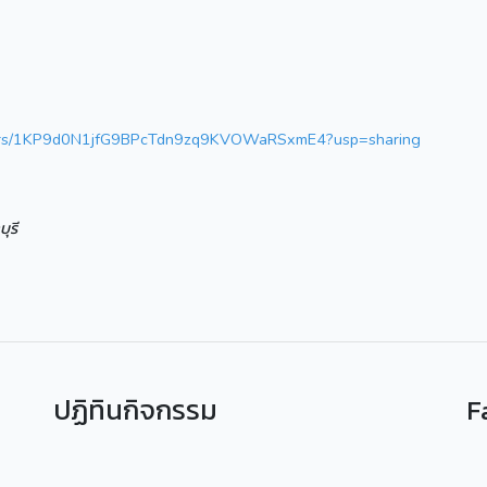
folders/1KP9d0N1jfG9BPcTdn9zq9KVOWaRSxmE4?usp=sharing
ุรี
ปฏิทินกิจกรรม
F