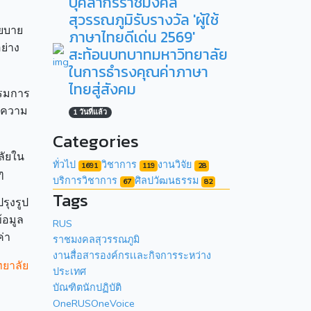
บุคลากรราชมงคล
สุวรรณภูมิรับรางวัล 'ผู้ใช้
ยบาย
ภาษาไทยดีเด่น 2569'
ย่าง
สะท้อนบทบาทมหาวิทยาลัย
ในการธำรงคุณค่าภาษา
ไทยสู่สังคม
รรมการ
ีความ
1 วันที่แล้ว
Categories
ลัยใน
ทั่วไป
วิชาการ
งานวิจัย
1691
119
28
ๆ
บริการวิชาการ
ศิลปวัฒนธรรม
67
82
Tags
รุงรูป
้อมูล
RUS
่า
ราชมงคลสุวรรณภูมิ
งานสื่อสารองค์กรเเละกิจการระหว่าง
ทยาลัย
ประเทศ
บัณฑิตนักปฏิบัติ
OneRUSOneVoice