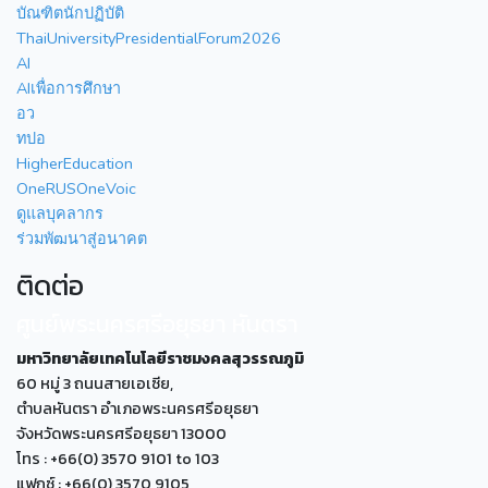
บัณฑิตนักปฏิบัติ
ThaiUniversityPresidentialForum2026
AI
AIเพื่อการศึกษา
อว
ทปอ
HigherEducation
OneRUSOneVoic
ดูแลบุคลากร
ร่วมพัฒนาสู่อนาคต
ติดต่อ
ศูนย์พระนครศรีอยุธยา หันตรา
มหาวิทยาลัยเทคโนโลยีราชมงคลสุวรรณภูมิ
60 หมู่ 3 ถนนสายเอเซีย,
ตำบลหันตรา อำเภอพระนครศรีอยุธยา
จังหวัดพระนครศรีอยุธยา 13000
โทร : +66(0) 3570 9101 to 103
แฟกซ์ : +66(0) 3570 9105