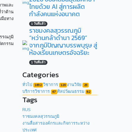
ไทยด้วย AI สู่การผลิต
ุณภาพและ
ว่าด้าน
กำลังคนแห่งอนาคต
มมือทาง
1 วันที่แล้ว
ราชมงคลสุวรรณภูมิ
“หว่านกล้าดำนา 2569”
รรณภูมิ
จากภูมิปัญญาบรรพบุรุษ สู่
วัตกรรม
ห้องเรียนเกษตรอัจฉริยะ
1 วันที่แล้ว
Categories
ทั่วไป
วิชาการ
งานวิจัย
1692
120
29
บริการวิชาการ
ศิลปวัฒนธรรม
67
82
Tags
RUS
ราชมงคลสุวรรณภูมิ
งานสื่อสารองค์กรเเละกิจการระหว่าง
ประเทศ