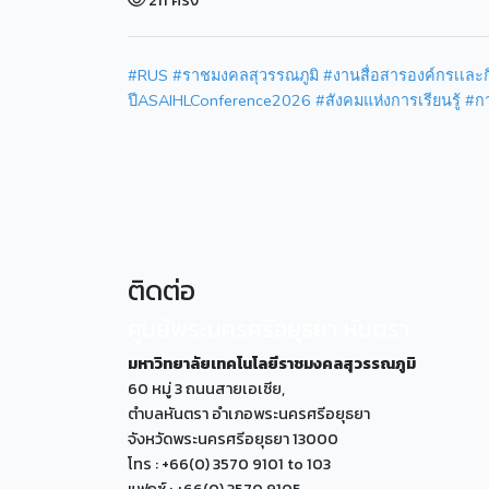
211 ครั้ง
#RUS
#ราชมงคลสุวรรณภูมิ
#งานสื่อสารองค์กรเเละ
ปีASAIHLConference2026
#สังคมแห่งการเรียนรู้
#กา
ติดต่อ
ศูนย์พระนครศรีอยุธยา หันตรา
มหาวิทยาลัยเทคโนโลยีราชมงคลสุวรรณภูมิ
60 หมู่ 3 ถนนสายเอเซีย,
ตำบลหันตรา อำเภอพระนครศรีอยุธยา
จังหวัดพระนครศรีอยุธยา 13000
โทร : +66(0) 3570 9101 to 103