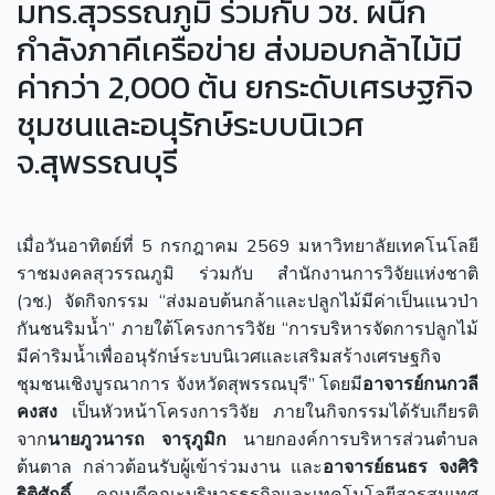
มทร.สุวรรณภูมิ ร่วมกับ วช. ผนึก
กำลังภาคีเครือข่าย ส่งมอบกล้าไม้มี
ค่ากว่า 2,000 ต้น ยกระดับเศรษฐกิจ
ชุมชนและอนุรักษ์ระบบนิเวศ
จ.สุพรรณบุรี
เมื่อวันอาทิตย์ที่ 5 กรกฎาคม 2569 มหาวิทยาลัยเทคโนโลยี
ราชมงคลสุวรรณภูมิ ร่วมกับ สำนักงานการวิจัยแห่งชาติ
(วช.) จัดกิจกรรม “ส่งมอบต้นกล้าและปลูกไม้มีค่าเป็นแนวป่า
กันชนริมน้ำ” ภายใต้โครงการวิจัย “การบริหารจัดการปลูกไม้
มีค่าริมน้ำเพื่ออนุรักษ์ระบบนิเวศและเสริมสร้างเศรษฐกิจ
ชุมชนเชิงบูรณาการ จังหวัดสุพรรณบุรี” โดยมี
อาจารย์กนกวลี
คงสง
เป็นหัวหน้าโครงการวิจัย ภายในกิจกรรมได้รับเกียรติ
จาก
นายภูวนารถ จารุภูมิก
นายกองค์การบริหารส่วนตำบล
ต้นตาล กล่าวต้อนรับผู้เข้าร่วมงาน และ
อาจารย์ธนธร จงศิริ
ฐิติศักดิ์
คณบดีคณะบริหารธุรกิจและเทคโนโลยีสารสนเทศ