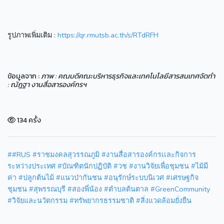
รูปภาพเพิ่มเติม :
https://qr.rmutsb.ac.th/s/RTdRFH
ข้อมูลจาก :
ภาพ : คณบดีคณะบริหารธุรกิจและเทคโนโลยีสารสนเทศจัดทำ
: ณัฎฐา งานสื่อสารองค์กรฯ
134 ครั้ง
##RUS #ราชมงคลสุวรรณภูมิ #งานสื่อสารองค์กรเเละกิจการ
ระหว่างประเทศ #บัณฑิตนักปฏิบัติ #วช #งานวิจัยเพื่อชุมชน #ไม้มี
ค่า #ปลูกต้นไม้ #แนวป่ากันชน #อนุรักษ์ระบบนิเวศ #เศรษฐกิจ
ชุมชน #สุพรรณบุรี #สองพี่น้อง #ตำบลต้นตาล #GreenCommunity
#วิจัยและนวัตกรรม #ทรัพยากรธรรมชาติ #สิ่งแวดล้อมยั่งยืน