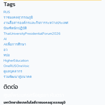
Tags
RUS
ราชมงคลสุวรรณภูมิ
งานสื่อสารองค์กรเเละกิจการระหว่างประเทศ
บัณฑิตนักปฏิบัติ
ThaiUniversityPresidentialForum2026
AI
AIเพื่อการศึกษา
อว
ทปอ
HigherEducation
OneRUSOneVoic
ดูแลบุคลากร
ร่วมพัฒนาสู่อนาคต
ติดต่อ
ศูนย์พระนครศรีอยุธยา หันตรา
มหาวิทยาลัยเทคโนโลยีราชมงคลสุวรรณภูมิ