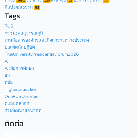
1692
120
29
67
ศิลปวัฒนธรรม
82
Tags
RUS
ราชมงคลสุวรรณภูมิ
งานสื่อสารองค์กรเเละกิจการระหว่างประเทศ
บัณฑิตนักปฏิบัติ
ThaiUniversityPresidentialForum2026
AI
AIเพื่อการศึกษา
อว
ทปอ
HigherEducation
OneRUSOneVoic
ดูแลบุคลากร
ร่วมพัฒนาสู่อนาคต
ติดต่อ
ศูนย์พระนครศรีอยุธยา หันตรา