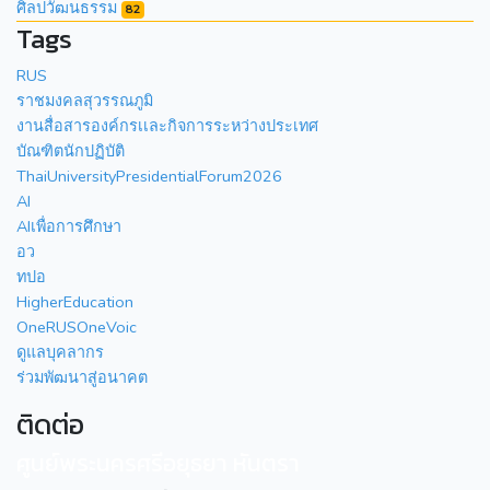
ศิลปวัฒนธรรม
82
Tags
RUS
ราชมงคลสุวรรณภูมิ
งานสื่อสารองค์กรเเละกิจการระหว่างประเทศ
บัณฑิตนักปฏิบัติ
ThaiUniversityPresidentialForum2026
AI
AIเพื่อการศึกษา
อว
ทปอ
HigherEducation
OneRUSOneVoic
ดูแลบุคลากร
ร่วมพัฒนาสู่อนาคต
ติดต่อ
ศูนย์พระนครศรีอยุธยา หันตรา