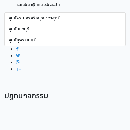
saraban@rmutsb.ac.th
ศูนย์พระนครศรีอยุธยา วาสุกรี
ศูนย์นนทบุรี
ศูนย์สุพรรณบุรี
TH
ปฏิทินกิจกรรม