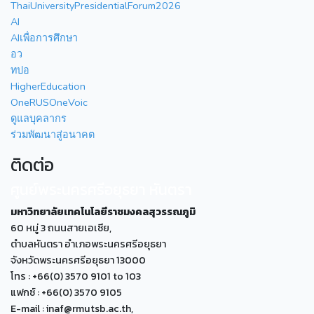
ThaiUniversityPresidentialForum2026
AI
AIเพื่อการศึกษา
อว
ทปอ
HigherEducation
OneRUSOneVoic
ดูแลบุคลากร
ร่วมพัฒนาสู่อนาคต
ติดต่อ
ศูนย์พระนครศรีอยุธยา หันตรา
มหาวิทยาลัยเทคโนโลยีราชมงคลสุวรรณภูมิ
60 หมู่ 3 ถนนสายเอเซีย,
ตำบลหันตรา อำเภอพระนครศรีอยุธยา
จังหวัดพระนครศรีอยุธยา 13000
โทร : +66(0) 3570 9101 to 103
แฟกซ์ : +66(0) 3570 9105
E-mail : inaf@rmutsb.ac.th,