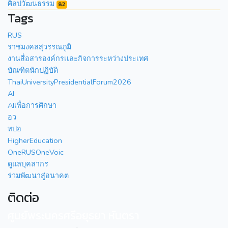
ศิลปวัฒนธรรม
82
Tags
RUS
ราชมงคลสุวรรณภูมิ
งานสื่อสารองค์กรเเละกิจการระหว่างประเทศ
บัณฑิตนักปฏิบัติ
ThaiUniversityPresidentialForum2026
AI
AIเพื่อการศึกษา
อว
ทปอ
HigherEducation
OneRUSOneVoic
ดูแลบุคลากร
ร่วมพัฒนาสู่อนาคต
ติดต่อ
ศูนย์พระนครศรีอยุธยา หันตรา