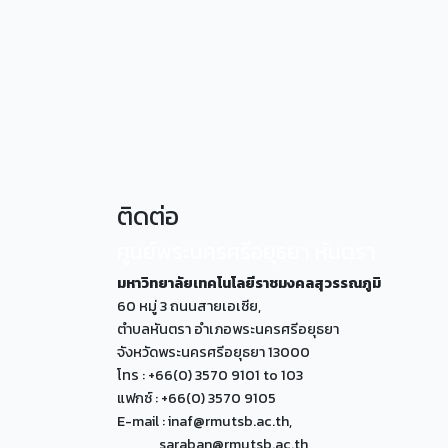
ติดต่อ
ศูนย์พระนครศรีอยุธยา หันตรา
มหาวิทยาลัยเทคโนโลยีราชมงคลสุวรรณภูมิ
60 หมู่ 3 ถนนสายเอเซีย,
ตำบลหันตรา อำเภอพระนครศรีอยุธยา
จังหวัดพระนครศรีอยุธยา 13000
โทร : +66(0) 3570 9101 to 103
แฟกซ์ : +66(0) 3570 9105
E-mail : inaf@rmutsb.ac.th,
saraban@rmutsb.ac.th