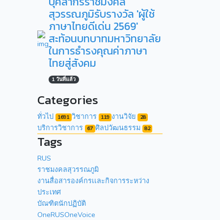
บุคลากรราชมงคล
สุวรรณภูมิรับรางวัล 'ผู้ใช้
ภาษาไทยดีเด่น 2569'
สะท้อนบทบาทมหาวิทยาลัย
ในการธำรงคุณค่าภาษา
ไทยสู่สังคม
1 วันที่แล้ว
Categories
ทั่วไป
วิชาการ
งานวิจัย
1691
119
28
บริการวิชาการ
ศิลปวัฒนธรรม
67
82
Tags
RUS
ราชมงคลสุวรรณภูมิ
งานสื่อสารองค์กรเเละกิจการระหว่าง
ประเทศ
บัณฑิตนักปฏิบัติ
OneRUSOneVoice