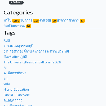
2 วันที่แล้ว
Categories
ทั่วไป
วิชาการ
งานวิจัย
บริการวิชาการ
1692
120
29
67
ศิลปวัฒนธรรม
82
Tags
RUS
ราชมงคลสุวรรณภูมิ
งานสื่อสารองค์กรเเละกิจการระหว่างประเทศ
บัณฑิตนักปฏิบัติ
ThaiUniversityPresidentialForum2026
AI
AIเพื่อการศึกษา
อว
ทปอ
HigherEducation
OneRUSOneVoic
ดูแลบุคลากร
ร่วมพัฒนาสู่อนาคต