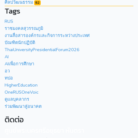
ศิลปวัฒนธรรม
82
Tags
RUS
ราชมงคลสุวรรณภูมิ
งานสื่อสารองค์กรเเละกิจการระหว่างประเทศ
บัณฑิตนักปฏิบัติ
ThaiUniversityPresidentialForum2026
AI
AIเพื่อการศึกษา
อว
ทปอ
HigherEducation
OneRUSOneVoic
ดูแลบุคลากร
ร่วมพัฒนาสู่อนาคต
ติดต่อ
ศูนย์พระนครศรีอยุธยา หันตรา