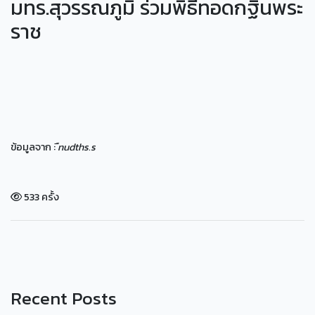
มทร.สุวรรณภูมิ ร่วมพิธีทอดกฐินพระ
ราช
ข้อมูลจาก :
ืnudths.s
533 ครั้ง
Recent Posts