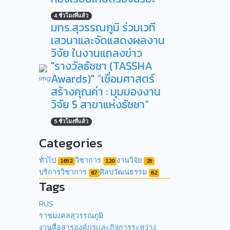
4 ชั่วโมงที่แล้ว
มทร.สุวรรณภูมิ ร่วมเวที
เสวนาและจัดแสดงผลงาน
วิจัย ในงานแถลงข่าว
"รางวัลธัชชา (TASSHA
Awards)" “เชื่อมศาสตร์
สร้างคุณค่า : มุมมองงาน
วิจัย 5 สาขาแห่งธัชชา”
5 ชั่วโมงที่แล้ว
Categories
ทั่วไป
วิชาการ
งานวิจัย
1692
120
29
บริการวิชาการ
ศิลปวัฒนธรรม
67
82
Tags
RUS
ราชมงคลสุวรรณภูมิ
งานสื่อสารองค์กรเเละกิจการระหว่าง