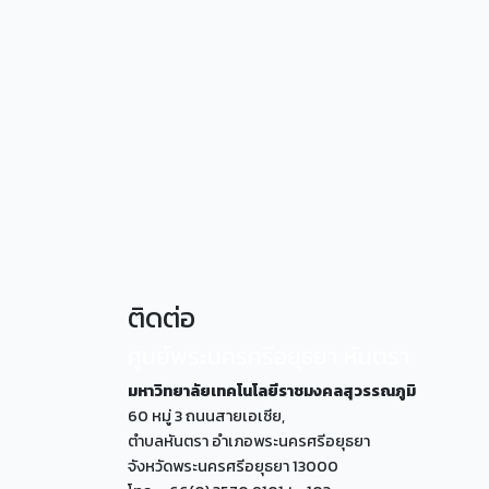
ติดต่อ
ศูนย์พระนครศรีอยุธยา หันตรา
มหาวิทยาลัยเทคโนโลยีราชมงคลสุวรรณภูมิ
60 หมู่ 3 ถนนสายเอเซีย,
ตำบลหันตรา อำเภอพระนครศรีอยุธยา
จังหวัดพระนครศรีอยุธยา 13000