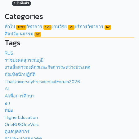
1 วันที่แล้ว
Categories
ทั่วไป
วิชาการ
งานวิจัย
บริการวิชาการ
1692
120
29
67
ศิลปวัฒนธรรม
82
Tags
RUS
ราชมงคลสุวรรณภูมิ
งานสื่อสารองค์กรเเละกิจการระหว่างประเทศ
บัณฑิตนักปฏิบัติ
ThaiUniversityPresidentialForum2026
AI
AIเพื่อการศึกษา
อว
ทปอ
HigherEducation
OneRUSOneVoic
ดูแลบุคลากร
ร่วมพัฒนาสู่อนาคต