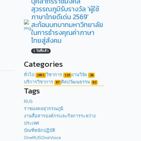
บุคลากรราชมงคล
สุวรรณภูมิรับรางวัล 'ผู้ใช้
ภาษาไทยดีเด่น 2569'
สะท้อนบทบาทมหาวิทยาลัย
ในการธำรงคุณค่าภาษา
ไทยสู่สังคม
1 วันที่แล้ว
Categories
ทั่วไป
วิชาการ
งานวิจัย
1691
119
28
บริการวิชาการ
ศิลปวัฒนธรรม
67
82
Tags
RUS
ราชมงคลสุวรรณภูมิ
งานสื่อสารองค์กรเเละกิจการระหว่าง
ประเทศ
บัณฑิตนักปฏิบัติ
OneRUSOneVoice