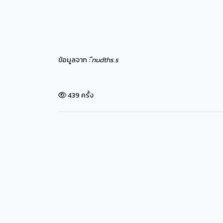
ข้อมูลจาก :
ืnudths.s
439 ครั้ง