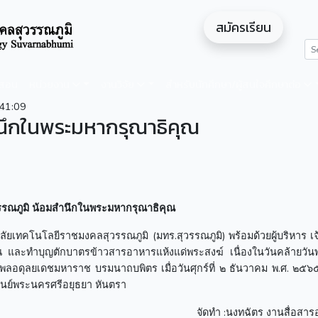
สมัครเรียน
ดสอน
หน่วยงาน
งานวิจัย
สำหรับนักศึกษา/ผู้สนใจศึกษาต่อ
41:09
นึกในพระมหากรุณาธิคุณ
รณภูมิ น้อมสำนึกในพระมหากรุณาธิคุณ
ัยเทคโนโลยีราชมงคลสุวรรณภูมิ (มทร.สุวรรณภูมิ) พร้อมด้วยผู้บริหาร เจ้
ณ และทำบุญตักบาตรข้าวสารอาหารแห้งแด่พระสงฆ์ เนื่องในวันคล้ายวั
อดุลยเดชมหาราช บรมนาถบพิตร เมื่อวันศุกร์ที่ ๒ ธันวาคม พ.ศ. ๒๕
ศูนย์พระนครศรีอยุธยา หันตรา
จัดทำ :นงทฉัตร งานสื่อสาร