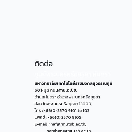
ติดต่อ
ศูนย์พระนครศรีอยุธยา หันตรา
มหาวิทยาลัยเทคโนโลยีราชมงคลสุวรรณภูมิ
60 หมู่ 3 ถนนสายเอเซีย,
ตำบลหันตรา อำเภอพระนครศรีอยุธยา
จังหวัดพระนครศรีอยุธยา 13000
โทร : +66(0) 3570 9101 to 103
แฟกซ์ : +66(0) 3570 9105
E-mail : inaf@rmutsb.ac.th,
saraban@rmutsb.ac.th