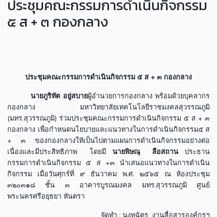
ประชุมคณะกรรมการดำเนินกิจกรรม
๕ ส + ๓ กองกลาง
ประชุมคณะกรรมการดำเนินกิจกรรม ๕ ส + ๓ กองกลาง
นายภูริทัต อยู่สบาย
ผู้อำนวยการกองกลาง พร้อมด้วยบุคลากร
กองกลาง มหาวิทยาลัยเทคโนโลยีราชมงคลสุวรรณภูมิ
(มทร.สุวรรณภูมิ) ร่วมประชุมคณะกรรมการดำเนินกิจกรรม ๕ ส + ๓
กองกลาง เพื่อกำหนดนโยบายและแนวทางในการดำเนินกิจกรรม๕ ส
+ ๓ ของกองกลางให้เป็นไปตามแผนการดำเนินกิจกรรมอย่างต่อ
เนื่องและมีประสิทธิภาพ โดยมี
นายพิษณุ ลือสถาน
ประธาน
กรรมการดำเนินกิจกรรม ๕ ส +๓ นำเสนอแนวทางในการดำเนิน
กิจกรรม เมื่อวันศุกร์ที่ ๙ ธันวาคม พ.ศ. ๒๕๖๕ ณ ห้องประชุม
๓๒๐๓๑๘ ชั้น ๓ อาคารบูรณมงคล มทร.สุวรรณภูมิ ศูนย์
พระนครศรีอยุธยา หันตรา
จัดทำ : นงทฉัตร งานสื่อสารองค์กรฯ