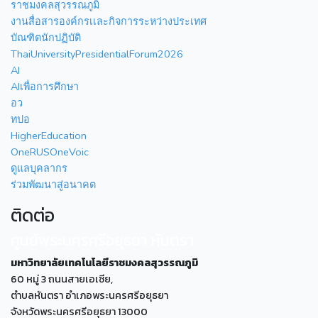
ราชมงคลสุวรรณภูมิ
งานสื่อสารองค์กรเเละกิจการระหว่างประเทศ
บัณฑิตนักปฏิบัติ
ThaiUniversityPresidentialForum2026
AI
AIเพื่อการศึกษา
อว
ทปอ
HigherEducation
OneRUSOneVoic
ดูแลบุคลากร
ร่วมพัฒนาสู่อนาคต
ติดต่อ
ศูนย์พระนครศรีอยุธยา หันตรา
มหาวิทยาลัยเทคโนโลยีราชมงคลสุวรรณภูมิ
60 หมู่ 3 ถนนสายเอเซีย,
ตำบลหันตรา อำเภอพระนครศรีอยุธยา
จังหวัดพระนครศรีอยุธยา 13000