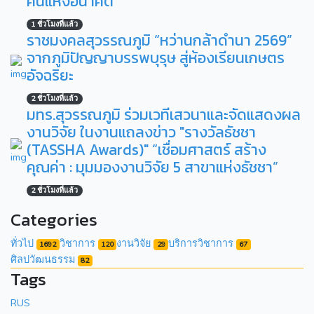
คนแห่งอนาคต
1 ชั่วโมงที่แล้ว
ราชมงคลสุวรรณภูมิ “หว่านกล้าดำนา 2569”
จากภูมิปัญญาบรรพบุรุษ สู่ห้องเรียนเกษตร
อัจฉริยะ
2 ชั่วโมงที่แล้ว
มทร.สุวรรณภูมิ ร่วมเวทีเสวนาและจัดแสดงผล
งานวิจัย ในงานแถลงข่าว "รางวัลธัชชา
(TASSHA Awards)" “เชื่อมศาสตร์ สร้าง
คุณค่า : มุมมองงานวิจัย 5 สาขาแห่งธัชชา”
2 ชั่วโมงที่แล้ว
Categories
ทั่วไป
วิชาการ
งานวิจัย
บริการวิชาการ
1692
120
29
67
ศิลปวัฒนธรรม
82
Tags
RUS