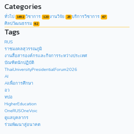
Categories
ทั่วไป
วิชาการ
งานวิจัย
บริการวิชาการ
1692
120
29
67
ศิลปวัฒนธรรม
82
Tags
RUS
ราชมงคลสุวรรณภูมิ
งานสื่อสารองค์กรเเละกิจการระหว่างประเทศ
บัณฑิตนักปฏิบัติ
ThaiUniversityPresidentialForum2026
AI
AIเพื่อการศึกษา
อว
ทปอ
HigherEducation
OneRUSOneVoic
ดูแลบุคลากร
ร่วมพัฒนาสู่อนาคต