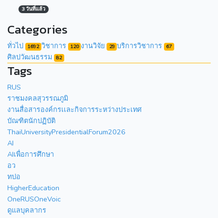
3 วันที่แล้ว
Categories
ทั่วไป
วิชาการ
งานวิจัย
บริการวิชาการ
1692
120
29
67
ศิลปวัฒนธรรม
82
Tags
RUS
ราชมงคลสุวรรณภูมิ
งานสื่อสารองค์กรเเละกิจการระหว่างประเทศ
บัณฑิตนักปฏิบัติ
ThaiUniversityPresidentialForum2026
AI
AIเพื่อการศึกษา
อว
ทปอ
HigherEducation
OneRUSOneVoic
ดูแลบุคลากร