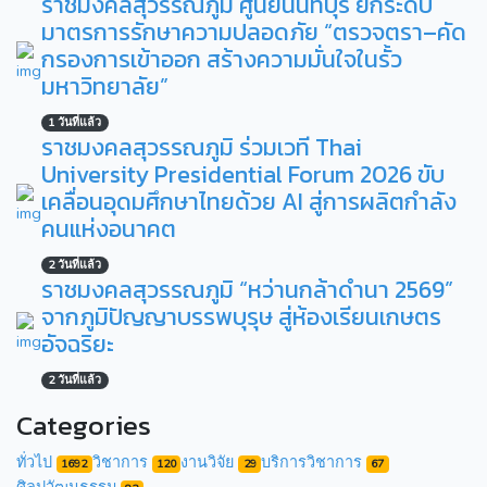
ราชมงคลสุวรรณภูมิ ศูนย์นนทบุรี ยกระดับ
มาตรการรักษาความปลอดภัย “ตรวจตรา–คัด
กรองการเข้าออก สร้างความมั่นใจในรั้ว
มหาวิทยาลัย”
1 วันที่แล้ว
ราชมงคลสุวรรณภูมิ ร่วมเวที Thai
University Presidential Forum 2026 ขับ
เคลื่อนอุดมศึกษาไทยด้วย AI สู่การผลิตกำลัง
คนแห่งอนาคต
2 วันที่แล้ว
ราชมงคลสุวรรณภูมิ “หว่านกล้าดำนา 2569”
จากภูมิปัญญาบรรพบุรุษ สู่ห้องเรียนเกษตร
อัจฉริยะ
2 วันที่แล้ว
Categories
ทั่วไป
วิชาการ
งานวิจัย
บริการวิชาการ
1692
120
29
67
ศิลปวัฒนธรรม