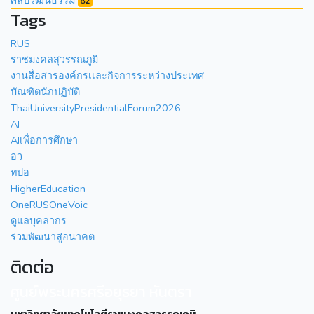
82
Tags
RUS
ราชมงคลสุวรรณภูมิ
งานสื่อสารองค์กรเเละกิจการระหว่างประเทศ
บัณฑิตนักปฏิบัติ
ThaiUniversityPresidentialForum2026
AI
AIเพื่อการศึกษา
อว
ทปอ
HigherEducation
OneRUSOneVoic
ดูแลบุคลากร
ร่วมพัฒนาสู่อนาคต
ติดต่อ
ศูนย์พระนครศรีอยุธยา หันตรา
มหาวิทยาลัยเทคโนโลยีราชมงคลสุวรรณภูมิ