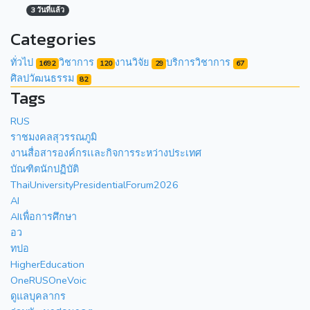
3 วันที่แล้ว
Categories
ทั่วไป
วิชาการ
งานวิจัย
บริการวิชาการ
1692
120
29
67
ศิลปวัฒนธรรม
82
Tags
RUS
ราชมงคลสุวรรณภูมิ
งานสื่อสารองค์กรเเละกิจการระหว่างประเทศ
บัณฑิตนักปฏิบัติ
ThaiUniversityPresidentialForum2026
AI
AIเพื่อการศึกษา
อว
ทปอ
HigherEducation
OneRUSOneVoic
ดูแลบุคลากร