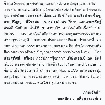
ด้านนวัตกรรมสหกิจศึกษาและการศึกษาเชิงบูรณาการกับ
การทำงานดีเด่น ได้รับรางวัลรองชนะเลิศอันดับที่ ๒ โครงงาน
อุปกรณ์ช่วยถอดและปรับตั้งแผ่นคลัตช์ โดย
นายธีรภัทร ชื้นชู
นายปริญญา
มีวีระสม นางสาวอำพร ยิ่งยง
และ
นายพริษฐ์
พรมดี
นักศึกษาชั้นปีที่ ๔ สาขาวิชาเทคโนโลยีเครื่องจักรกล
เกษตร คณะเทคโนโลยีการเกษตรและอุตสาหกรรมเกษตร
มทร.สุวรรณภูมิ และสถานประกอบการดีเด่น ประเภทที่ ๑๔
สถานประกอบการขนาดกลางและขนาดเล็ก ดำเนินการสหกิจ
ศึกษาและการศึกษาเชิงบูรณาการกับการทำงานดีเด่น โดย
นายสุทัศน์ ศรีผ่อง
กรรมการผู้จัดการ บริษัทเอส.ซี.เอส.เอ็นจิ
เนียริ่ง แอนด์ ซัพพลาย จำกัดเข้ารับรางวัลสถานประกอบการ
ดีเด่น เมื่อวันอังคารที่ ๔ เมษายน พ.ศ. ๒๕๖๖ ณ หอประชุม
เบญจรัตน์ อาคารนวมินทรราชินี มหาวิทยาลัยเทคโนโลยี
พระจอมเกล้าพระนครเหนือ กรุงเทพมหานคร
ภาพ/จัดทำ:
นงทฉัตร งานสื่อสารองค์กร