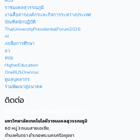
RUS
ราชมงคลสุวรรณภูมิ
งานสื่อสารองค์กรเเละกิจการระหว่างประเทศ
บัณฑิตนักปฏิบัติ
ThaiUniversityPresidentialForum2026
AI
AIเพื่อการศึกษา
อว
ทปอ
HigherEducation
OneRUSOneVoic
ดูแลบุคลากร
ร่วมพัฒนาสู่อนาคต
ติดต่อ
ศูนย์พระนครศรีอยุธยา หันตรา
มหาวิทยาลัยเทคโนโลยีราชมงคลสุวรรณภูมิ
60 หมู่ 3 ถนนสายเอเซีย,
ตำบลหันตรา อำเภอพระนครศรีอยุธยา