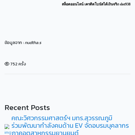
สล็อตออนไลน์ เครดิตโบนัสได้เงินจริง slot938
ข้อมูลจาก :
nudtha.s
752 ครั้ง
Recent Posts
คณะวิศวกรรมศาสตร์ฯ มทร.สุวรรณภูมิ
ร่วมพัฒนากำลังคนด้าน EV จัดอบรมบุคลากร
ภาคอุตสาหกรรมยานยนต์