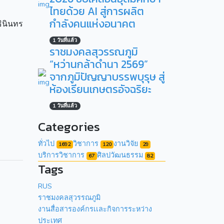
ไทยด้วย AI สู่การผลิต
กำลังคนแห่งอนาคต
ธินินทร
1 วันที่แล้ว
ราชมงคลสุวรรณภูมิ
“หว่านกล้าดำนา 2569”
จากภูมิปัญญาบรรพบุรุษ สู่
ห้องเรียนเกษตรอัจฉริยะ
1 วันที่แล้ว
Categories
ทั่วไป
วิชาการ
งานวิจัย
1692
120
29
บริการวิชาการ
ศิลปวัฒนธรรม
67
82
Tags
RUS
ราชมงคลสุวรรณภูมิ
งานสื่อสารองค์กรเเละกิจการระหว่าง
ประเทศ