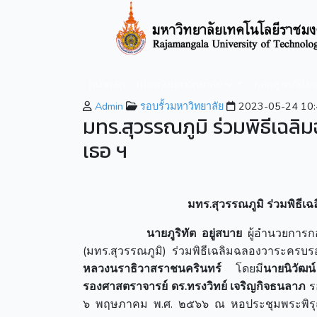
หน้าหลัก
เกี่ยวกับมหาวิทยาลัย
หลักสูตรที่เปิ
Admin
รอบรั้วมหาวิทยาลัย
2023-05-24 10:
มทร.สุวรรณภูมิ ร่วมพิธีเฉล
เธอ ฯ
มทร.สุวรรณภูมิ ร่วมพิธีเ
นายภูริทัต อยู่สบาย
ผู้อำนวยการ
(มทร.สุวรรณภูมิ) ร่วมพิธีเฉลิมฉลองวาระครบร
หลวงนราธิวาสราชนครินทร์
โดยมี
นายนิวัฒน
รองศาสตราจารย์ ดร.ทรงวิทย์
เจริญกิจธนลาภ
รอ
๖ พฤษภาคม พ.ศ. ๒๕๖๖ ณ หอประชุมพระพิรุณ 