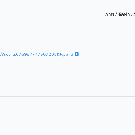
ภาพ / จัดทำ : 
set/?set=a.676987777567205&type=3