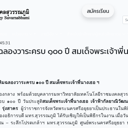
สมัครเรียน
ดสอน
หน่วยงาน
งานวิจัย
สำหรับนักศึกษา/ผู้สนใจศึกษาต่อ
45:31
ิมฉลองวาระครบ ๑๐๐ ปี สมเด็จพระเจ้าพี่
ฉลิมฉลองวาระครบ ๑๐๐ ปี สมเด็จพระเจ้าพี่นางเธอ ฯ
กองกลาง พร้อมด้วยบุคลากรมหาวิทยาลัยเทคโนโลยีราชมงคลสุวร
อบ ๑๐๐ ปี วันประสูติ
สมเด็จพระเจ้าพี่นางเธอ
เจ้าฟ้ากัลยาณิวัฒ
์ รุ่งสาคร
ผู้ว่าราชการจังหวัดพระนครศรีอยุธยาเป็นประธานในพิธี 
งอธิการบดี มทร.สุวรรณภูมิ ได้รับเชิญให้เป็นพิธีกรในงาน เมื่อวันเ
– ระลึกโปรดเกล้าฯ มทร.สุวรรณภูมิ ศูนย์พระนครศรีอยุธยา 