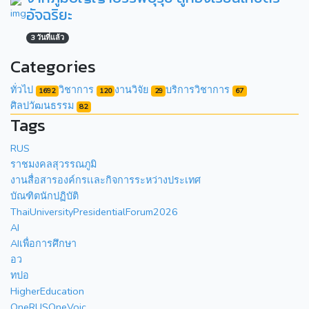
อัจฉริยะ
3 วันที่แล้ว
Categories
ทั่วไป
วิชาการ
งานวิจัย
บริการวิชาการ
1692
120
29
67
ศิลปวัฒนธรรม
82
Tags
RUS
ราชมงคลสุวรรณภูมิ
งานสื่อสารองค์กรเเละกิจการระหว่างประเทศ
บัณฑิตนักปฏิบัติ
ThaiUniversityPresidentialForum2026
AI
AIเพื่อการศึกษา
อว
ทปอ
HigherEducation
OneRUSOneVoic