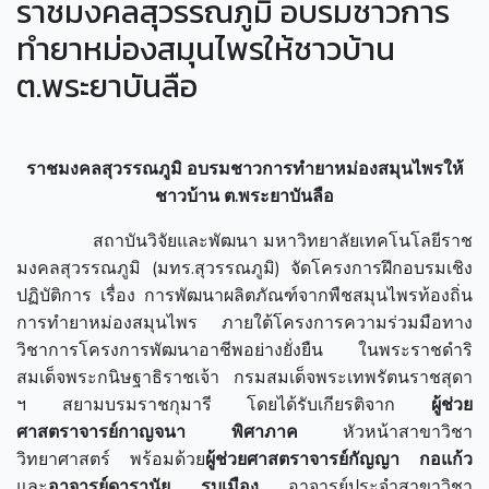
ราชมงคลสุวรรณภูมิ อบรมชาวการ
ทำยาหม่องสมุนไพรให้ชาวบ้าน
ต.พระยาบันลือ
ราชมงคลสุวรรณภูมิ อบรมชาวการทำยาหม่องสมุนไพรให้
ชาวบ้าน ต.พระยาบันลือ
สถาบันวิจัยและพัฒนา มหาวิทยาลัยเทคโนโลยีราช
มงคลสุวรรณภูมิ (มทร.สุวรรณภูมิ) จัดโครงการฝึกอบรมเชิง
ปฏิบัติการ เรื่อง การพัฒนาผลิตภัณฑ์จากพืชสมุนไพรท้องถิ่น
การทำยาหม่องสมุนไพร ภายใต้โครงการความร่วมมือทาง
วิชาการโครงการพัฒนาอาชีพอย่างยั่งยืน ในพระราชดำริ
สมเด็จพระกนิษฐาธิราชเจ้า กรมสมเด็จพระเทพรัตนราชสุดา
ฯ สยามบรมราชกุมารี โดยได้รับเกียรติจาก
ผู้ช่วย
ศาสตราจารย์กาญจนา พิศาภาค
หัวหน้าสาขาวิชา
วิทยาศาสตร์ พร้อมด้วย
ผู้ช่วยศาสตราจารย์กัญญา
กอแก้ว
และ
อาจารย์ดารานัย รบเมือง
อาจารย์ประจำสาขาวิชา