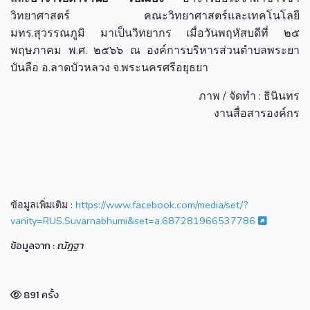
วิทยาศาสตร์ คณะวิทยาศาสตร์และเทคโนโลยี
มทร.สุวรรณภูมิ มาเป็นวิทยากร เมื่อวันพฤหัสบดีที่ ๒๕
พฤษภาคม พ.ศ. ๒๕๖๖ ณ องค์การบริหารส่วนตำบลพระยา
บันลือ อ.ลาดบัวหลวง จ.พระนครศรีอยุธยา
ภาพ / จัดทำ : ธินินทร
งานสื่อสารองค์กร
ข้อมูลเพิ่มเติม :
https://www.facebook.com/media/set/?
vanity=RUS.Suvarnabhumi&set=a.687281966537786
ข้อมูลจาก :
ณัฎฐา
891 ครั้ง