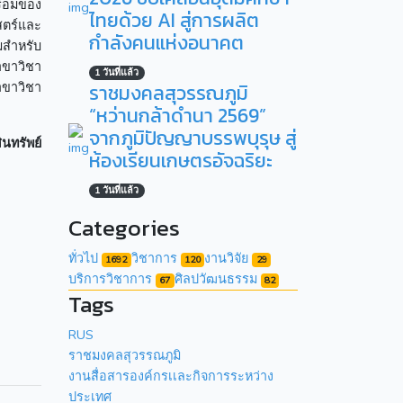
ร้อมของ
ไทยด้วย AI สู่การผลิต
สตร์และ
กำลังคนแห่งอนาคต
มสำหรับ
าขาวิชา
1 วันที่แล้ว
าขาวิชา
ราชมงคลสุวรรณภูมิ
“หว่านกล้าดำนา 2569”
จากภูมิปัญญาบรรพบุรุษ สู่
ินทรัพย์
ห้องเรียนเกษตรอัจฉริยะ
1 วันที่แล้ว
Categories
ทั่วไป
วิชาการ
งานวิจัย
1692
120
29
บริการวิชาการ
ศิลปวัฒนธรรม
67
82
Tags
RUS
ราชมงคลสุวรรณภูมิ
งานสื่อสารองค์กรเเละกิจการระหว่าง
ประเทศ