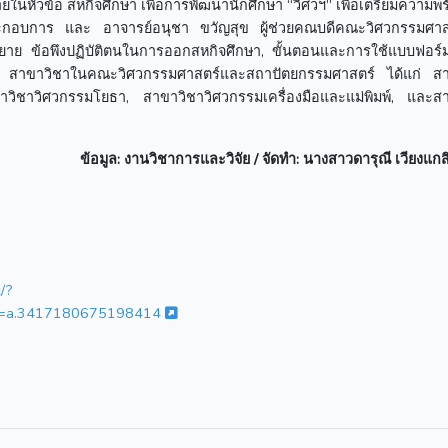
นหัวข้อ สหกิจศึกษา เพื่อการพัฒนานักศึกษา “วิศวฯ” เพื่อเตรียมความพ
ระกอบการ และ อาจารย์อนุชา ขวัญสุข ผู้ช่วยคณบดีคณะวิศวกรรมศา
ยาย ข้อพึงปฏิบัติตนในการออกสหกิจศึกษา, ขั้นตอนและการใช้แบบฟอร์
ด 5 สาขาวิชาในคณะวิศวกรรมศาสตร์และสถาปัตยกรรมศาสตร์ ได้แก่ ส
าวิชาวิศวกรรมโยธา, สาขาวิชาวิศวกรรมเครื่องมือและแม่พิมพ์, และส
ข้อมูล
: งานวิชาการและวิจัย / จัดทำ: นางสาวดารุณี เวียงแกส
/?
&set=a.3417180675198414