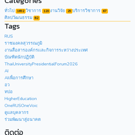
Categories
ทั่วไป
วิชาการ
งานวิจัย
บริการวิชาการ
1692
120
29
67
ศิลปวัฒนธรรม
82
Tags
RUS
ราชมงคลสุวรรณภูมิ
งานสื่อสารองค์กรเเละกิจการระหว่างประเทศ
บัณฑิตนักปฏิบัติ
ThaiUniversityPresidentialForum2026
AI
AIเพื่อการศึกษา
อว
ทปอ
HigherEducation
OneRUSOneVoic
ดูแลบุคลากร
ร่วมพัฒนาสู่อนาคต
ติดต่อ