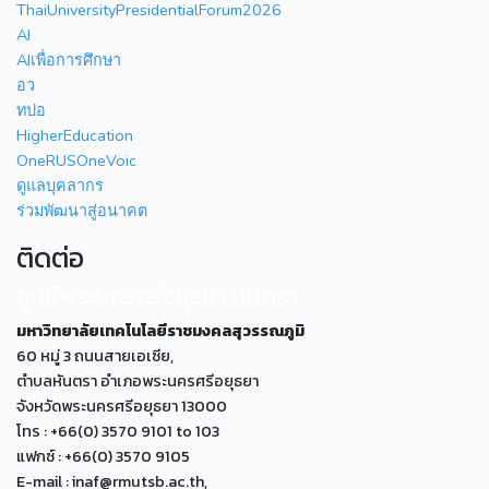
ThaiUniversityPresidentialForum2026
AI
AIเพื่อการศึกษา
อว
ทปอ
HigherEducation
OneRUSOneVoic
ดูแลบุคลากร
ร่วมพัฒนาสู่อนาคต
ติดต่อ
ศูนย์พระนครศรีอยุธยา หันตรา
มหาวิทยาลัยเทคโนโลยีราชมงคลสุวรรณภูมิ
60 หมู่ 3 ถนนสายเอเซีย,
ตำบลหันตรา อำเภอพระนครศรีอยุธยา
จังหวัดพระนครศรีอยุธยา 13000
โทร : +66(0) 3570 9101 to 103
แฟกซ์ : +66(0) 3570 9105
E-mail : inaf@rmutsb.ac.th,