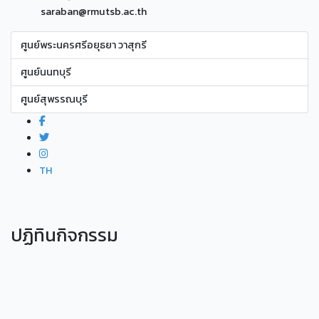
saraban@rmutsb.ac.th
ศูนย์พระนครศรีอยุธยา วาสุกรี
ศูนย์นนทบุรี
ศูนย์สุพรรณบุรี
TH
ปฏิทินกิจกรรม