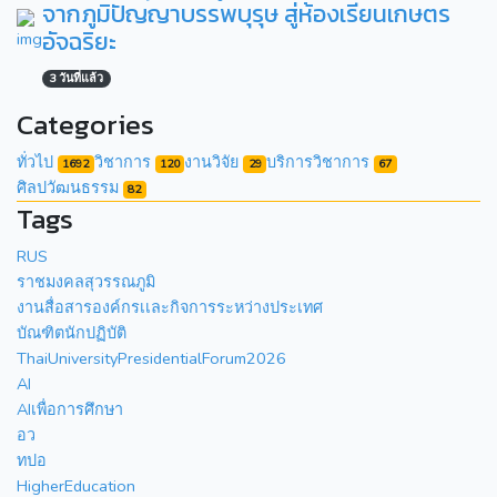
จากภูมิปัญญาบรรพบุรุษ สู่ห้องเรียนเกษตร
อัจฉริยะ
3 วันที่แล้ว
Categories
ทั่วไป
วิชาการ
งานวิจัย
บริการวิชาการ
1692
120
29
67
ศิลปวัฒนธรรม
82
Tags
RUS
ราชมงคลสุวรรณภูมิ
งานสื่อสารองค์กรเเละกิจการระหว่างประเทศ
บัณฑิตนักปฏิบัติ
ThaiUniversityPresidentialForum2026
AI
AIเพื่อการศึกษา
อว
ทปอ
HigherEducation