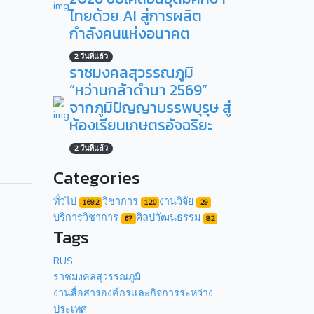
ไทยด้วย AI สู่การผลิต
กำลังคนแห่งอนาคต
2 วันที่แล้ว
ราชมงคลสุวรรณภูมิ
“หว่านกล้าดำนา 2569”
จากภูมิปัญญาบรรพบุรุษ สู่
ห้องเรียนเกษตรอัจฉริยะ
2 วันที่แล้ว
Categories
ทั่วไป
วิชาการ
งานวิจัย
1692
120
29
บริการวิชาการ
ศิลปวัฒนธรรม
67
82
Tags
RUS
ราชมงคลสุวรรณภูมิ
งานสื่อสารองค์กรเเละกิจการระหว่าง
ประเทศ