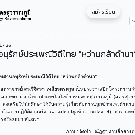
สมัครเรียน
ดสอน
หน่วยงาน
งานวิจัย
สำหรับนักศึกษา/ผู้สนใจศึกษาต่อ
17:26
ุรักษ์ประเพณีวิถีไทย “หว่านกล้าดำนา
บสานอนุรักษ์ประเพณีวิถีไทย “หว่านกล้าดำนา”
ศาสตราจารย์ ดร
.วิจิตรา เหลียวตระกูล
เป็นประธานเปิดโครงการหว่
กษตร มหาวิทยาลัยเทคโนโลยีราชมงคลสุวรรณภูมิ (มทร.สุวรร
ส่งเสริมให้นักศึกษาได้รับความรู้เกี่ยวกับการปลูกข้าวและดำนา
ศึกษาในการปฏิบัติงานจริง ณ แปลงปลูกข้าว (แปลง 4) สาขาเทค
ครศรีอยุธยา หันตรา
ภาพ / จัดทำ : ณัฎฐา งานสื่อสาร