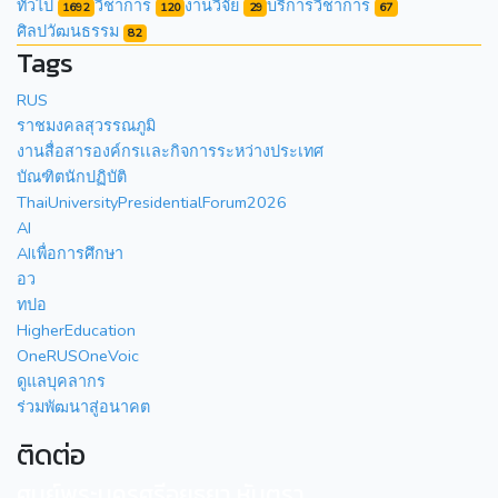
ทั่วไป
วิชาการ
งานวิจัย
บริการวิชาการ
1692
120
29
67
ศิลปวัฒนธรรม
82
Tags
RUS
ราชมงคลสุวรรณภูมิ
งานสื่อสารองค์กรเเละกิจการระหว่างประเทศ
บัณฑิตนักปฏิบัติ
ThaiUniversityPresidentialForum2026
AI
AIเพื่อการศึกษา
อว
ทปอ
HigherEducation
OneRUSOneVoic
ดูแลบุคลากร
ร่วมพัฒนาสู่อนาคต
ติดต่อ
ศูนย์พระนครศรีอยุธยา หันตรา