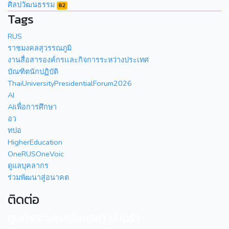
ศิลปวัฒนธรรม
82
Tags
RUS
ราชมงคลสุวรรณภูมิ
งานสื่อสารองค์กรเเละกิจการระหว่างประเทศ
บัณฑิตนักปฏิบัติ
ThaiUniversityPresidentialForum2026
AI
AIเพื่อการศึกษา
อว
ทปอ
HigherEducation
OneRUSOneVoic
ดูแลบุคลากร
ร่วมพัฒนาสู่อนาคต
ติดต่อ
ศูนย์พระนครศรีอยุธยา หันตรา