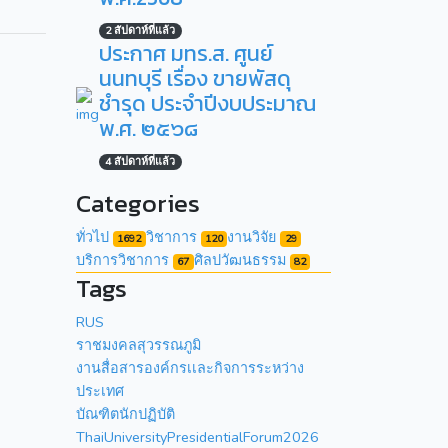
2 สัปดาห์ที่แล้ว
ประกาศ มทร.ส. ศูนย์
นนทบุรี เรื่อง ขายพัสดุ
ชำรุด ประจำปีงบประมาณ
พ.ศ. ๒๕๖๘
4 สัปดาห์ที่แล้ว
Categories
ทั่วไป
วิชาการ
งานวิจัย
1692
120
29
บริการวิชาการ
ศิลปวัฒนธรรม
67
82
Tags
RUS
ราชมงคลสุวรรณภูมิ
งานสื่อสารองค์กรเเละกิจการระหว่าง
ประเทศ
บัณฑิตนักปฏิบัติ
ThaiUniversityPresidentialForum2026