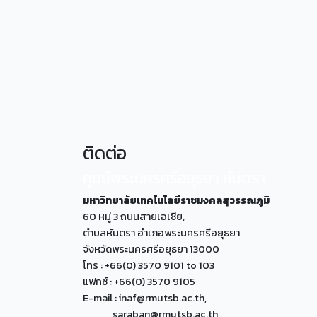
ติดต่อ
ศูนย์พระนครศรีอยุธยา หันตรา
มหาวิทยาลัยเทคโนโลยีราชมงคลสุวรรณภูมิ
60 หมู่ 3 ถนนสายเอเซีย,
ตำบลหันตรา อำเภอพระนครศรีอยุธยา
จังหวัดพระนครศรีอยุธยา 13000
โทร : +66(0) 3570 9101 to 103
แฟกซ์ : +66(0) 3570 9105
E-mail : inaf@rmutsb.ac.th,
saraban@rmutsb.ac.th