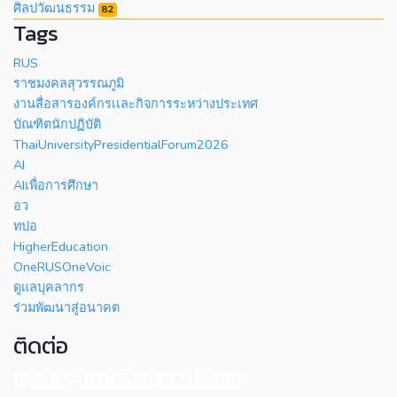
ศิลปวัฒนธรรม
82
Tags
RUS
ราชมงคลสุวรรณภูมิ
งานสื่อสารองค์กรเเละกิจการระหว่างประเทศ
บัณฑิตนักปฏิบัติ
ThaiUniversityPresidentialForum2026
AI
AIเพื่อการศึกษา
อว
ทปอ
HigherEducation
OneRUSOneVoic
ดูแลบุคลากร
ร่วมพัฒนาสู่อนาคต
ติดต่อ
ศูนย์พระนครศรีอยุธยา หันตรา