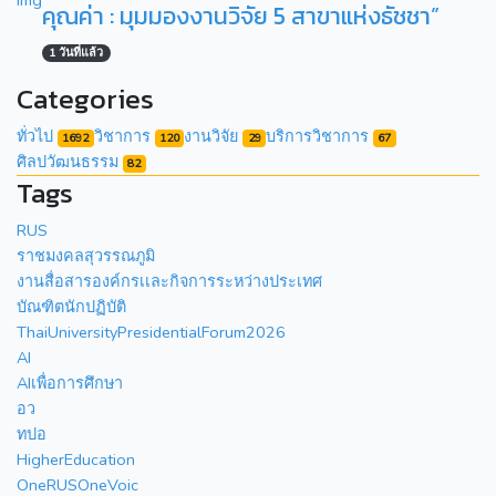
คุณค่า : มุมมองงานวิจัย 5 สาขาแห่งธัชชา”
1 วันที่แล้ว
Categories
ทั่วไป
วิชาการ
งานวิจัย
บริการวิชาการ
1692
120
29
67
ศิลปวัฒนธรรม
82
Tags
RUS
ราชมงคลสุวรรณภูมิ
งานสื่อสารองค์กรเเละกิจการระหว่างประเทศ
บัณฑิตนักปฏิบัติ
ThaiUniversityPresidentialForum2026
AI
AIเพื่อการศึกษา
อว
ทปอ
HigherEducation
OneRUSOneVoic