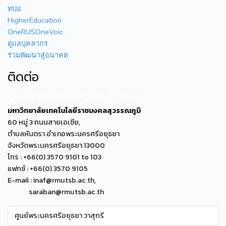
ทปอ
HigherEducation
OneRUSOneVoic
ดูแลบุคลากร
ร่วมพัฒนาสู่อนาคต
ติดต่อ
ศูนย์พระนครศรีอยุธยา หันตรา
มหาวิทยาลัยเทคโนโลยีราชมงคลสุวรรณภูมิ
60 หมู่ 3 ถนนสายเอเซีย,
ตำบลหันตรา อำเภอพระนครศรีอยุธยา
จังหวัดพระนครศรีอยุธยา 13000
โทร : +66(0) 3570 9101 to 103
แฟกซ์ : +66(0) 3570 9105
E-mail : inaf@rmutsb.ac.th,
saraban@rmutsb.ac.th
ศูนย์พระนครศรีอยุธยา วาสุกรี