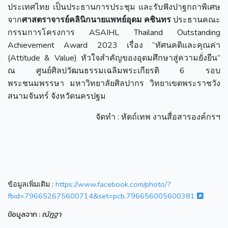
ประเทศไทย เป็นประธานการประชุม และรับฟังปาฐกถาพิเศษ
จาก
ศาสตราจารย์คลินิกนายแพทย์อุดม คชินทร
ประธานคณะ
กรรมการโครงการ ASAIHL Thailand Outstanding
Achievement Award 2023 เรื่อง “ทัศนคติและคุณค่า
(Attitude & Value) หัวใจสำคัญของอุดมศึกษาสู่ความยั่งยืน”
ณ ศูนย์ศิลปวัฒนธรรมเฉลิมพระเกียรติ 6 รอบ
พระชนมพรรษา มหาวิทยาลัยศิลปากร วิทยาเขตพระราชวัง
สนามจันทร์ จังหวัดนครปฐม
จัดทำ : หัตถ์เทพ งานสื่อสารองค์กรฯ
ข้อมูลเพิ่มเติม :
https://www.facebook.com/photo/?
fbid=796652675600714&set=pcb.796656005600381
ข้อมูลจาก :
ณัฎฐา