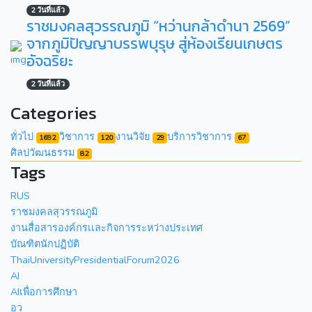
2 วันที่แล้ว
ราชมงคลสุวรรณภูมิ “หว่านกล้าดำนา 2569”
จากภูมิปัญญาบรรพบุรุษ สู่ห้องเรียนเกษตร
อัจฉริยะ
2 วันที่แล้ว
Categories
ทั่วไป
วิชาการ
งานวิจัย
บริการวิชาการ
1692
120
29
67
ศิลปวัฒนธรรม
82
Tags
RUS
ราชมงคลสุวรรณภูมิ
งานสื่อสารองค์กรเเละกิจการระหว่างประเทศ
บัณฑิตนักปฏิบัติ
ThaiUniversityPresidentialForum2026
AI
AIเพื่อการศึกษา
อว