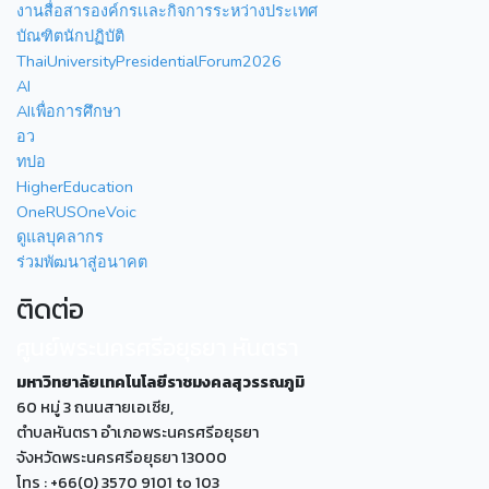
งานสื่อสารองค์กรเเละกิจการระหว่างประเทศ
บัณฑิตนักปฏิบัติ
ThaiUniversityPresidentialForum2026
AI
AIเพื่อการศึกษา
อว
ทปอ
HigherEducation
OneRUSOneVoic
ดูแลบุคลากร
ร่วมพัฒนาสู่อนาคต
ติดต่อ
ศูนย์พระนครศรีอยุธยา หันตรา
มหาวิทยาลัยเทคโนโลยีราชมงคลสุวรรณภูมิ
60 หมู่ 3 ถนนสายเอเซีย,
ตำบลหันตรา อำเภอพระนครศรีอยุธยา
จังหวัดพระนครศรีอยุธยา 13000
โทร : +66(0) 3570 9101 to 103