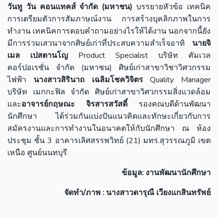
วันทู วัน คอนแทคส์ จำกัด (มหาชน)
บรรยายหัวข้อ เทคนิค
การเตรียมตัวการสัมภาษณ์งาน การสร้างบุคลิกภาพในการ
ทำงาน เทคนิคการตอบคำถามอย่างไรให้ได้งาน นอกจากนี้ยัง
มีการร่วมเสวนาจากศิษย์เก่าที่ประสบความสำเร็จอาทิ
นายจิ
เมล เปสตานโญ
Product Specialist บริษัท คัมเวล
คอร์ปอเรชั่น จำกัด (มหาชน) ศิษย์เก่าสาขาวิชาวิศวกรรม
ไฟฟ้า
นางสาวสิรินาถ เฉลิมโชควิจิตร
Quality Manager
บริษัท เมกกะฟิล จำกัด ศิษย์เก่าสาขาวิศวกรรมสิ่งแวดล้อม
และ
อาจารย์กฤษณะ จิรสารสวัสดิ์
รองคณบดีด้านพัฒนา
นักศึกษา ได้ร่วมกันแบ่งปันแนวคิดและทักษะเกี่ยวกับการ
สมัครงานและการทำงานในอนาคตให้กับนักศึกษา ณ ห้อง
ประชุม ชั้น 3 อาคารเลิศสรรพวิทย์ (21) มทร.สุวรรณภูมิ เขต
เหนือ ศูนย์นนทบุรี
ข้อมูล
: งานพัฒนานักศึกษา
จัดทำ/ภาพ
: นางสาวดารุณี เวียงแกสินทรัพย์