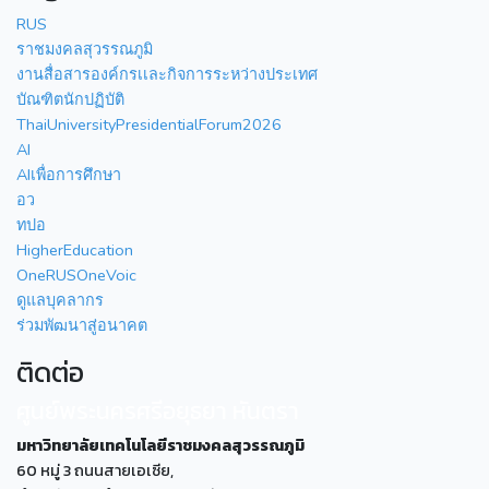
RUS
ราชมงคลสุวรรณภูมิ
งานสื่อสารองค์กรเเละกิจการระหว่างประเทศ
บัณฑิตนักปฏิบัติ
ThaiUniversityPresidentialForum2026
AI
AIเพื่อการศึกษา
อว
ทปอ
HigherEducation
OneRUSOneVoic
ดูแลบุคลากร
ร่วมพัฒนาสู่อนาคต
ติดต่อ
ศูนย์พระนครศรีอยุธยา หันตรา
มหาวิทยาลัยเทคโนโลยีราชมงคลสุวรรณภูมิ
60 หมู่ 3 ถนนสายเอเซีย,