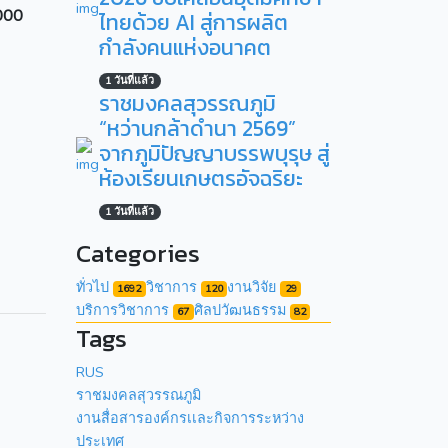
,000
ไทยด้วย AI สู่การผลิต
กำลังคนแห่งอนาคต
1 วันที่แล้ว
ราชมงคลสุวรรณภูมิ
“หว่านกล้าดำนา 2569”
จากภูมิปัญญาบรรพบุรุษ สู่
ห้องเรียนเกษตรอัจฉริยะ
1 วันที่แล้ว
Categories
ทั่วไป
วิชาการ
งานวิจัย
1692
120
29
บริการวิชาการ
ศิลปวัฒนธรรม
67
82
Tags
RUS
ราชมงคลสุวรรณภูมิ
งานสื่อสารองค์กรเเละกิจการระหว่าง
ประเทศ