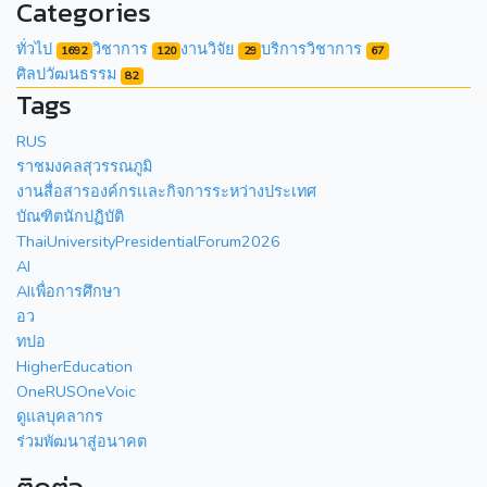
Categories
ทั่วไป
วิชาการ
งานวิจัย
บริการวิชาการ
1692
120
29
67
ศิลปวัฒนธรรม
82
Tags
RUS
ราชมงคลสุวรรณภูมิ
งานสื่อสารองค์กรเเละกิจการระหว่างประเทศ
บัณฑิตนักปฏิบัติ
ThaiUniversityPresidentialForum2026
AI
AIเพื่อการศึกษา
อว
ทปอ
HigherEducation
OneRUSOneVoic
ดูแลบุคลากร
ร่วมพัฒนาสู่อนาคต