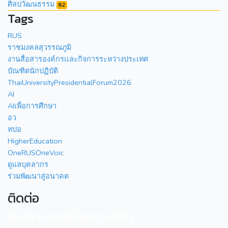
ศิลปวัฒนธรรม
82
Tags
RUS
ราชมงคลสุวรรณภูมิ
งานสื่อสารองค์กรเเละกิจการระหว่างประเทศ
บัณฑิตนักปฏิบัติ
ThaiUniversityPresidentialForum2026
AI
AIเพื่อการศึกษา
อว
ทปอ
HigherEducation
OneRUSOneVoic
ดูแลบุคลากร
ร่วมพัฒนาสู่อนาคต
ติดต่อ
ศูนย์พระนครศรีอยุธยา หันตรา