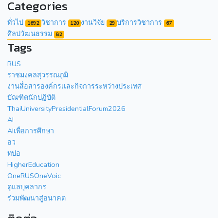
Categories
ทั่วไป
วิชาการ
งานวิจัย
บริการวิชาการ
1692
120
29
67
ศิลปวัฒนธรรม
82
Tags
RUS
ราชมงคลสุวรรณภูมิ
งานสื่อสารองค์กรเเละกิจการระหว่างประเทศ
บัณฑิตนักปฏิบัติ
ThaiUniversityPresidentialForum2026
AI
AIเพื่อการศึกษา
อว
ทปอ
HigherEducation
OneRUSOneVoic
ดูแลบุคลากร
ร่วมพัฒนาสู่อนาคต