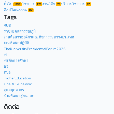
ทั่วไป
วิชาการ
งานวิจัย
บริการวิชาการ
1692
120
29
67
ศิลปวัฒนธรรม
82
Tags
RUS
ราชมงคลสุวรรณภูมิ
งานสื่อสารองค์กรเเละกิจการระหว่างประเทศ
บัณฑิตนักปฏิบัติ
ThaiUniversityPresidentialForum2026
AI
AIเพื่อการศึกษา
อว
ทปอ
HigherEducation
OneRUSOneVoic
ดูแลบุคลากร
ร่วมพัฒนาสู่อนาคต
ติดต่อ