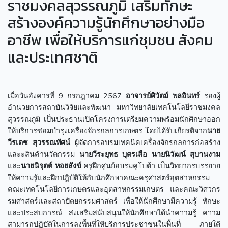
ราชมงคลสุวรรณภูมิ เสริมทักษะ
สร้างองค์ความรู้นักศึกษาอย่างมือ
อาชีพ เพื่อให้บริการแก่ชุมชน สังคม
และประเทศชาติ
เมื่อวันอังคารที่ 9 กรกฎาคม 2567
อาจารย์ศิวัตม์ พลอินทร์
รองผู้
อำนวยการสถาบันวิจัยและพัฒนา มหาวิทยาลัยเทคโนโลยีราชมงคล
สุวรรณภูมิ เป็นประธานเปิดโครงการเตรียมความพร้อมนักศึกษาออก
ให้บริการซ่อมบำรุงเครื่องจักรกลการเกษตร โดยได้รับเกียรติจาก
นาย
วีรเดช สุวรรณทัศน์
ผู้จัดการอบรมเทคนิคเครื่องจักรกลการก่อสร้าง
และะสินค้านวัตกรรม
นายวีระยุทธ บุตรเสือ
นายนิวัฒน์ สุบานงาม
และ
นายนิรุตต์ หอยสังข์
ครูฝึกศูนย์อบรมคูโบต้า เป็นวิทยากรบรรยาย
ให้ความรู้และฝึกปฎิบัติให้กับนักศึกษาคณะครุศาสตร์อุตสาหกรรม
คณะเทคโนโลยีการเกษตรและอุตสาหกรรมเกษตร และคณะวิศวกร
รมศาสตร์เเละสถาปัตยกรรมศาสตร์ เพื่อให้นักศึกษามีความรู้ ทักษะ
และประสบการณ์ ส่งเสริมสนับสนุนให้นักศึกษาได้นำความรู้ ความ
สามารถปฏิบัติในการลงพื้นที่ให้บริการประชาชนในพื้นที่ ภายใต้