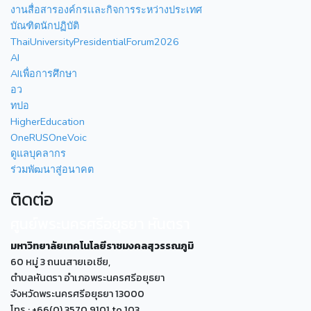
งานสื่อสารองค์กรเเละกิจการระหว่างประเทศ
บัณฑิตนักปฏิบัติ
ThaiUniversityPresidentialForum2026
AI
AIเพื่อการศึกษา
อว
ทปอ
HigherEducation
OneRUSOneVoic
ดูแลบุคลากร
ร่วมพัฒนาสู่อนาคต
ติดต่อ
ศูนย์พระนครศรีอยุธยา หันตรา
มหาวิทยาลัยเทคโนโลยีราชมงคลสุวรรณภูมิ
60 หมู่ 3 ถนนสายเอเซีย,
ตำบลหันตรา อำเภอพระนครศรีอยุธยา
จังหวัดพระนครศรีอยุธยา 13000
โทร : +66(0) 3570 9101 to 103