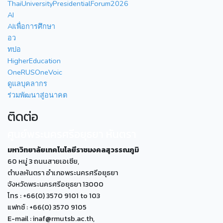
ThaiUniversityPresidentialForum2026
AI
AIเพื่อการศึกษา
อว
ทปอ
HigherEducation
OneRUSOneVoic
ดูแลบุคลากร
ร่วมพัฒนาสู่อนาคต
ติดต่อ
ศูนย์พระนครศรีอยุธยา หันตรา
มหาวิทยาลัยเทคโนโลยีราชมงคลสุวรรณภูมิ
60 หมู่ 3 ถนนสายเอเซีย,
ตำบลหันตรา อำเภอพระนครศรีอยุธยา
จังหวัดพระนครศรีอยุธยา 13000
โทร : +66(0) 3570 9101 to 103
แฟกซ์ : +66(0) 3570 9105
E-mail : inaf@rmutsb.ac.th,