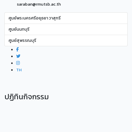
saraban@rmutsb.ac.th
ศูนย์พระนครศรีอยุธยา วาสุกรี
ศูนย์นนทบุรี
ศูนย์สุพรรณบุรี
TH
ปฏิทินกิจกรรม