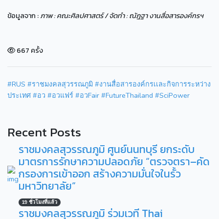
ข้อมูลจาก :
ภาพ : คณะศิลปศาสตร์ / จัดทำ : ณัฎฐา งานสื่อสารองค์กรฯ
667 ครั้ง
#RUS
#ราชมงคลสุวรรณภูมิ
#งานสื่อสารองค์กรเเละกิจการระหว่าง
ประเทศ
#อว
#อวแฟร์
#อวFair
#FutureThailand
#SciPower
Recent Posts
ราชมงคลสุวรรณภูมิ ศูนย์นนทบุรี ยกระดับ
มาตรการรักษาความปลอดภัย “ตรวจตรา–คัด
กรองการเข้าออก สร้างความมั่นใจในรั้ว
มหาวิทยาลัย”
19 ชั่วโมงที่แล้ว
ราชมงคลสุวรรณภูมิ ร่วมเวที Thai