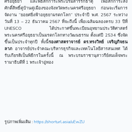
ศรีอยุธยา และพิธีสักการะพระบรมสารีริกธาตุ เพื่อสักการะสิ่ง
ศักดิ์สิทธิ์คู่บ้านคู่เมืองของจังหวัดพระนครศรีอยุธยา ก่อนจะเริ่มการ
จัดงาน “ยอยศยิ่งฟ้าอยุธยามรดกโลก” ประจำปี พ.ศ. 2567 ระหว่าง
วันที่ 13 – 22 ธันวาคม 2567 ที่จะถึงนี้ เพื่อเฉลิมฉลองครบ 33 ปีที่
UNESCO ได้ประกาศขึ้นทะเบียนอุทยานประวัติศาสตร์
พระนครศรีอยุธยาเป็นมรดกโลกทางวัฒนธรรม ตั้งแต่ปี 2534 ซึ่งจัด
ขึ้นเป็นประจำทุกปี ทั้งนี้
รองศาสตราจารย์ ดร.ทรงวิทย์ เจริญกิจธน
ลาภ
อาจารย์ประจำคณะบริหารธุรกิจและเทคโนโลยีสารสนเทศ ได้
รับเกียรติเป็นพิธีกรในครั้งนี้ ณ พระบรมราชานุสาวรีย์สมเด็จพระ
รามาธิบดีที่ 1 พระเจ้าอู่ทอง
รูปภาพเพิ่มเติม :
https://shorturl.asia/uEwZU