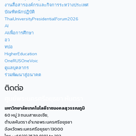
งานสื่อสารองค์กรเเละกิจการระหว่างประเทศ
บัณฑิตนักปฏิบัติ
ThaiUniversityPresidentialForum2026
AI
AIเพื่อการศึกษา
อว
ทปอ
HigherEducation
OneRUSOneVoic
ดูแลบุคลากร
ร่วมพัฒนาสู่อนาคต
ติดต่อ
ศูนย์พระนครศรีอยุธยา หันตรา
มหาวิทยาลัยเทคโนโลยีราชมงคลสุวรรณภูมิ
60 หมู่ 3 ถนนสายเอเซีย,
ตำบลหันตรา อำเภอพระนครศรีอยุธยา
จังหวัดพระนครศรีอยุธยา 13000
โทร : +66(0) 3570 9101 to 103