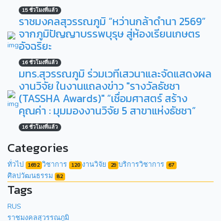
15 ชั่วโมงที่แล้ว
ราชมงคลสุวรรณภูมิ “หว่านกล้าดำนา 2569”
จากภูมิปัญญาบรรพบุรุษ สู่ห้องเรียนเกษตร
อัจฉริยะ
16 ชั่วโมงที่แล้ว
มทร.สุวรรณภูมิ ร่วมเวทีเสวนาและจัดแสดงผล
งานวิจัย ในงานแถลงข่าว "รางวัลธัชชา
(TASSHA Awards)" “เชื่อมศาสตร์ สร้าง
คุณค่า : มุมมองงานวิจัย 5 สาขาแห่งธัชชา”
16 ชั่วโมงที่แล้ว
Categories
ทั่วไป
วิชาการ
งานวิจัย
บริการวิชาการ
1692
120
29
67
ศิลปวัฒนธรรม
82
Tags
RUS
ราชมงคลสุวรรณภูมิ