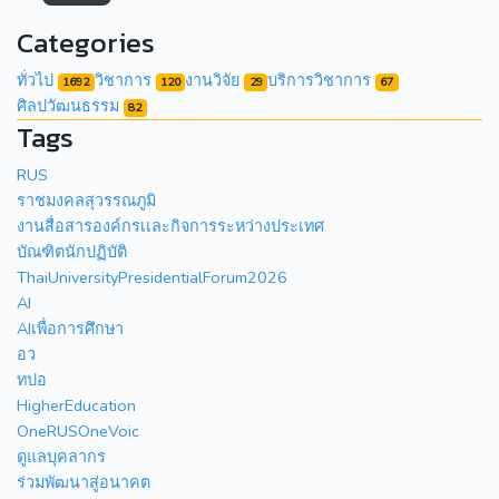
Categories
ทั่วไป
วิชาการ
งานวิจัย
บริการวิชาการ
1692
120
29
67
ศิลปวัฒนธรรม
82
Tags
RUS
ราชมงคลสุวรรณภูมิ
งานสื่อสารองค์กรเเละกิจการระหว่างประเทศ
บัณฑิตนักปฏิบัติ
ThaiUniversityPresidentialForum2026
AI
AIเพื่อการศึกษา
อว
ทปอ
HigherEducation
OneRUSOneVoic
ดูแลบุคลากร
ร่วมพัฒนาสู่อนาคต