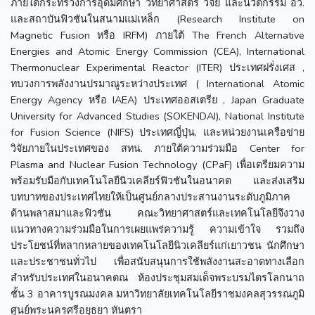
ภายใต้กระทรวงการอุดมศึกษา วิทยาศาสตร์ วิจัย และนวัตกรรม อว.
และสถาบันฟิวชันในสนามแม่เหล็ก (Research Institute on
Magnetic Fusion หรือ IRFM) ภายใต้ The French Alternative
Energies and Atomic Energy Commission (CEA), International
Thermonuclear Experimental Reactor (ITER) ประเทศฝรั่งเศส ,
ทบวงการพลังงานปรมาณูระหว่างประเทศ ( International Atomic
Energy Agency หรือ IAEA) ประเทศออสเตรีย , Japan Graduate
University for Advanced Studies (SOKENDAI), National Institute
for Fusion Science (NIFS) ประเทศญี่ปุ่น, และหน่วยงานเครือข่าย
วิจัยภายในประเทศของ สทน. ภายใต้ความร่วมมือ Center for
Plasma and Nuclear Fusion Technology (CPaF) เพื่อเตรียมความ
พร้อมรับมือกับเทคโนโลยีนิวเคลียร์ฟิวชันในอนาคต และส่งเสริม
บทบาทของประเทศไทยให้เป็นศูนย์กลางประสานงานระดับภูมิภาค
ด้านพลาสมาและฟิวชัน คณะวิทยาศาสตร์และเทคโนโลยีจึงวาง
แนวทางความร่วมมือในการเผยแพร่ความรู้ ความเข้าใจ รวมถึง
ประโยชน์ที่หลากหลายของเทคโนโลยีนิวเคลียร์แก่เยาวชน นักศึกษา
และประชาชนทั่วไป เพื่อสนับสนุนการใช้พลังงานสะอาดทางเลือก
สำหรับประเทศในอนาคตณ ห้องประชุมสมเด็จพระบรมไตรโลกนาถ
ชั้น 3 อาคารบูรณมงคล มหาวิทยาลัยเทคโนโลยีราชมงคลสุวรรณภูมิ
ศูนย์พระนครศรีอยุธยา หันตรา