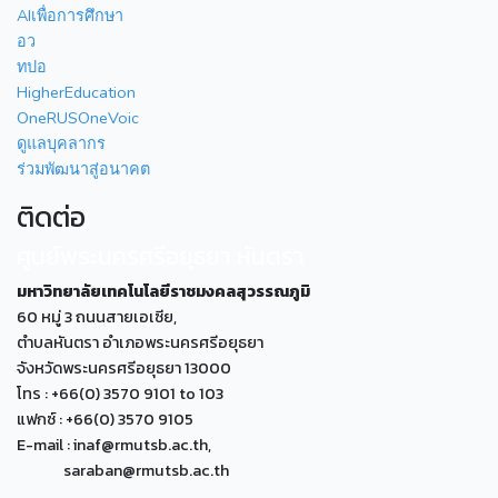
AIเพื่อการศึกษา
อว
ทปอ
HigherEducation
OneRUSOneVoic
ดูแลบุคลากร
ร่วมพัฒนาสู่อนาคต
ติดต่อ
ศูนย์พระนครศรีอยุธยา หันตรา
มหาวิทยาลัยเทคโนโลยีราชมงคลสุวรรณภูมิ
60 หมู่ 3 ถนนสายเอเซีย,
ตำบลหันตรา อำเภอพระนครศรีอยุธยา
จังหวัดพระนครศรีอยุธยา 13000
โทร : +66(0) 3570 9101 to 103
แฟกซ์ : +66(0) 3570 9105
E-mail : inaf@rmutsb.ac.th,
saraban@rmutsb.ac.th