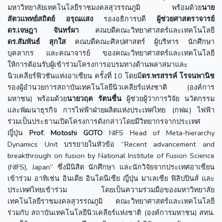
มหาวิทยาลัยเทคโนโลยีราชมงคลสุวรรณภูมิ พร้อมด้วย
นาย
สัตวแพทย์สถิตย์ อรุณแสง
รองอธิการบดี
ผู้ช่วยศาสตราจารย์
ดร.เจษฎา จันทร์ผา
คณบดีคณะวิทยาศาสตร์และเทคโนโลยี
ดร.สัมพันธ์ สุกใส
คณบดีคณะศิลปศาสตร์ ผู้บริหาร นักศึกษา
บุคลากร และคณาจารย์ ของคณะวิทยาศาสตร์และเทคโนโลยี
ให้การต้อนรับผู้เข้าร่วมโครงการอบรมทางด้านพลาสมาและ
นิวเคลียร์ฟิวชันแห่งอาเซียน ครั้งที่ 10 โดยมี
ดร.พรสรรค์ โรจนพานิช
รองผู้อำนวยการสถาบันเทคโนโลยีนิวเคลียร์แห่งชาติ (องค์การ
มหาชน) พร้อมด้วย
นายวฤต รัตนชื่น
ผู้ช่วยผู้ว่าการวิจัย นวัตกรรม
และพัฒนาธุรกิจ การไฟฟ้าฝ่ายผลิตแห่งประเทศไทย (กฟผ.) ไฟฟ้า
ร่วมเป็นประธานเปิดโครงการดังกล่าวโดยมีวิทยากรจากประเทศ
ญี่ปุ่น
Prof. Motoshi GOTO
NIFS Head of Meta-hierarchy
Dynamics Unit บรรยายในหัวข้อ “Recent advancement and
breakthrough on fusion by National Institute of Fusion Science
(NIFS), Japan” ซึ่งมีนิสิต นักศึกษา และนักวิจัยจากประเทศอาเซียน
เข้าร่วม อาทิเช่น อินเดีย อินโดนีเซีย ญี่ปุ่น มาเลเซีย ฟิลิปปินส์ และ
ประเทศไทยเข้าร่วม โดยเป็นความร่วมมือของมหาวิทยาลัย
เทคโนโลยีราชมงคลสุวรรณภูมิ คณะวิทยาศาสตร์และเทคโนโลยี
ร่วมกับ สถาบันเทคโนโลยีนิวเคลียร์แห่งชาติ (องค์การมหาชน) สทน.