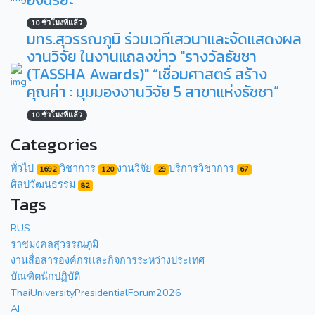
10 ชั่วโมงที่แล้ว
มทร.สุวรรณภูมิ ร่วมเวทีเสวนาและจัดแสดงผล
งานวิจัย ในงานแถลงข่าว "รางวัลธัชชา
(TASSHA Awards)" “เชื่อมศาสตร์ สร้าง
คุณค่า : มุมมองงานวิจัย 5 สาขาแห่งธัชชา”
10 ชั่วโมงที่แล้ว
Categories
ทั่วไป
วิชาการ
งานวิจัย
บริการวิชาการ
1692
120
29
67
ศิลปวัฒนธรรม
82
Tags
RUS
ราชมงคลสุวรรณภูมิ
งานสื่อสารองค์กรเเละกิจการระหว่างประเทศ
บัณฑิตนักปฏิบัติ
ThaiUniversityPresidentialForum2026
AI