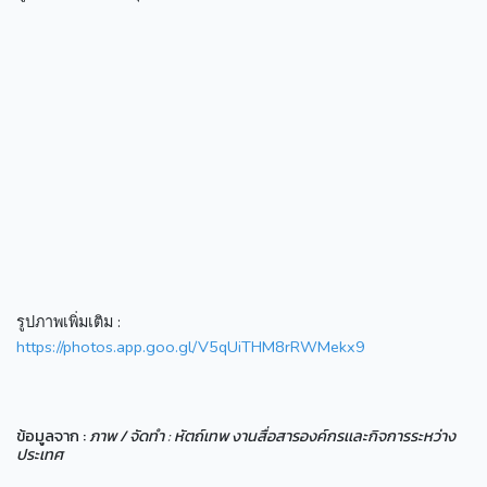
รูปภาพเพิ่มเติม :
https://photos.app.goo.gl/V5qUiTHM8rRWMekx9
ข้อมูลจาก :
ภาพ / จัดทำ : หัตถ์เทพ งานสื่อสารองค์กรเเละกิจการระหว่าง
ประเทศ