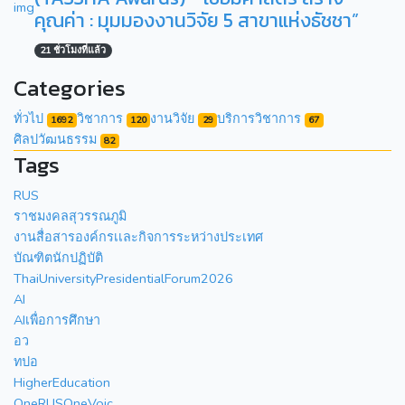
คุณค่า : มุมมองงานวิจัย 5 สาขาแห่งธัชชา”
21 ชั่วโมงที่แล้ว
Categories
ทั่วไป
วิชาการ
งานวิจัย
บริการวิชาการ
1692
120
29
67
ศิลปวัฒนธรรม
82
Tags
RUS
ราชมงคลสุวรรณภูมิ
งานสื่อสารองค์กรเเละกิจการระหว่างประเทศ
บัณฑิตนักปฏิบัติ
ThaiUniversityPresidentialForum2026
AI
AIเพื่อการศึกษา
อว
ทปอ
HigherEducation
OneRUSOneVoic