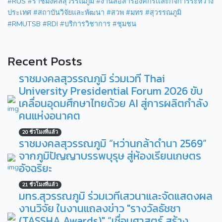
#RUS
#ราชมงคลสุวรรณภูมิ
#งานสื่อสารองค์กรเเละกิจการระหว่าง
ประเทศ
#สถาบันวิจัยและพัฒนา
#สวพ
#มทร
#สุวรรณภูมิ
#RMUTSB
#RDI
#บริการวิชาการ
#ชุมชน
Recent Posts
ราชมงคลสุวรรณภูมิ ร่วมเวที Thai
University Presidential Forum 2026 ขับ
เคลื่อนอุดมศึกษาไทยด้วย AI สู่การผลิตกำลัง
คนแห่งอนาคต
20 ชั่วโมงที่แล้ว
ราชมงคลสุวรรณภูมิ “หว่านกล้าดำนา 2569”
จากภูมิปัญญาบรรพบุรุษ สู่ห้องเรียนเกษตร
อัจฉริยะ
21 ชั่วโมงที่แล้ว
มทร.สุวรรณภูมิ ร่วมเวทีเสวนาและจัดแสดงผล
งานวิจัย ในงานแถลงข่าว "รางวัลธัชชา
(TASSHA Awards)" “เชื่อมศาสตร์ สร้าง