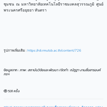
ชุมชน ณ มหาวิทยาลัยเทคโนโลยีราชมงคลสุวรรณภูมิ ศูนย์
พระนครศรีอยุธยา หันตรา
รูปภาพเพิ่มเติม :
https://rdi.rmutsb.ac.th/content/726
ข้อมูลจาก :
ภาพ : สถาบันวิจัยเเละพัฒนา /จัดทำ : ณัฎฐา งานสื่อสารองค์
กรฯ
531 ครั้ง