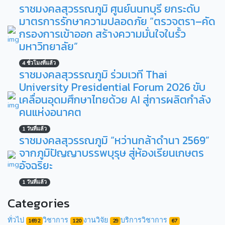
ราชมงคลสุวรรณภูมิ ศูนย์นนทบุรี ยกระดับ
มาตรการรักษาความปลอดภัย “ตรวจตรา–คัด
กรองการเข้าออก สร้างความมั่นใจในรั้ว
มหาวิทยาลัย”
4 ชั่วโมงที่แล้ว
ราชมงคลสุวรรณภูมิ ร่วมเวที Thai
University Presidential Forum 2026 ขับ
เคลื่อนอุดมศึกษาไทยด้วย AI สู่การผลิตกำลัง
คนแห่งอนาคต
1 วันที่แล้ว
ราชมงคลสุวรรณภูมิ “หว่านกล้าดำนา 2569”
จากภูมิปัญญาบรรพบุรุษ สู่ห้องเรียนเกษตร
อัจฉริยะ
1 วันที่แล้ว
Categories
ทั่วไป
วิชาการ
งานวิจัย
บริการวิชาการ
1692
120
29
67