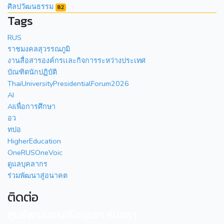
ศิลปวัฒนธรรม
82
Tags
RUS
ราชมงคลสุวรรณภูมิ
งานสื่อสารองค์กรเเละกิจการระหว่างประเทศ
บัณฑิตนักปฏิบัติ
ThaiUniversityPresidentialForum2026
AI
AIเพื่อการศึกษา
อว
ทปอ
HigherEducation
OneRUSOneVoic
ดูแลบุคลากร
ร่วมพัฒนาสู่อนาคต
ติดต่อ
ศูนย์พระนครศรีอยุธยา หันตรา