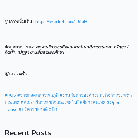
รูปภาพเพิ่มเติม :
https://shorturl.asia/N5luH
ข้อมูลจาก :
ภาพ : คณธบริการธุรกิจและเทคโนโลยีสารสนเทศ , ณัฎฐา /
จัดทำ : ณัฎฐา งานสื่อสารองค์กรฯ
936 ครั้ง
#RUS
#ราชมงคลสุวรรณภูมิ
#งานสื่อสารองค์กรเเละกิจการระหว่าง
ประเทศ
#คณะบริหารธุรกิจและเทคโนโลยีสารสนเทศ
#Open_
House
#บริหารฯอวดดี
#ปี3
Recent Posts