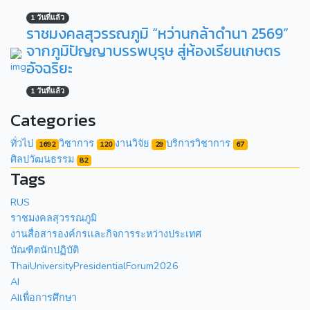
1 วันที่แล้ว
ราชมงคลสุวรรณภูมิ “หว่านกล้าดำนา 2569”
จากภูมิปัญญาบรรพบุรุษ สู่ห้องเรียนเกษตร
อัจฉริยะ
1 วันที่แล้ว
Categories
ทั่วไป
วิชาการ
งานวิจัย
บริการวิชาการ
1692
120
29
67
ศิลปวัฒนธรรม
82
Tags
RUS
ราชมงคลสุวรรณภูมิ
งานสื่อสารองค์กรเเละกิจการระหว่างประเทศ
บัณฑิตนักปฏิบัติ
ThaiUniversityPresidentialForum2026
AI
AIเพื่อการศึกษา