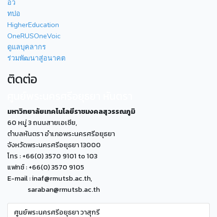
อว
ทปอ
HigherEducation
OneRUSOneVoic
ดูแลบุคลากร
ร่วมพัฒนาสู่อนาคต
ติดต่อ
ศูนย์พระนครศรีอยุธยา หันตรา
มหาวิทยาลัยเทคโนโลยีราชมงคลสุวรรณภูมิ
60 หมู่ 3 ถนนสายเอเซีย,
ตำบลหันตรา อำเภอพระนครศรีอยุธยา
จังหวัดพระนครศรีอยุธยา 13000
โทร : +66(0) 3570 9101 to 103
แฟกซ์ : +66(0) 3570 9105
E-mail : inaf@rmutsb.ac.th,
saraban@rmutsb.ac.th
ศูนย์พระนครศรีอยุธยา วาสุกรี